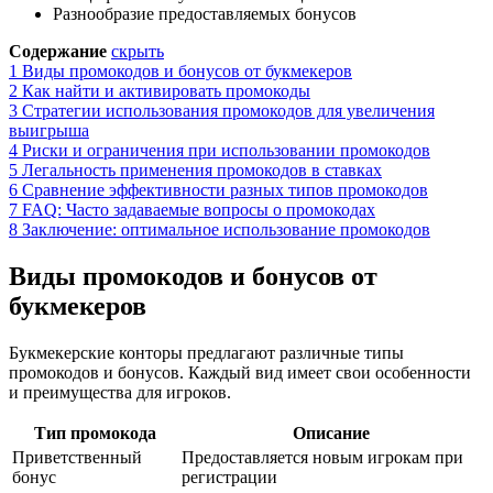
Разнообразие предоставляемых бонусов
Содержание
скрыть
1
Виды промокодов и бонусов от букмекеров
2
Как найти и активировать промокоды
3
Стратегии использования промокодов для увеличения
выигрыша
4
Риски и ограничения при использовании промокодов
5
Легальность применения промокодов в ставках
6
Сравнение эффективности разных типов промокодов
7
FAQ: Часто задаваемые вопросы о промокодах
8
Заключение: оптимальное использование промокодов
Виды промокодов и бонусов от
букмекеров
Букмекерские конторы предлагают различные типы
промокодов и бонусов. Каждый вид имеет свои особенности
и преимущества для игроков.
Тип промокода
Описание
Приветственный
Предоставляется новым игрокам при
бонус
регистрации