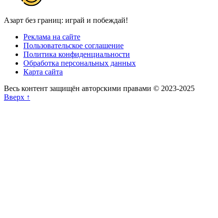
Азарт без границ: играй и побеждай!
Реклама на сайте
Пользовательское соглашение
Политика конфиденциальности
Обработка персональных данных
Карта сайта
Весь контент защищён авторскими правами © 2023-2025
Вверх ↑