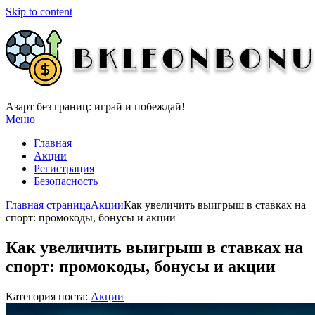
Skip to content
Азарт без границ: играй и побеждай!
Меню
Главная
Акции
Регистрация
Безопасность
Главная страница
Акции
Как увеличить выигрыш в ставках на
спорт: промокоды, бонусы и акции
Как увеличить выигрыш в ставках на
спорт: промокоды, бонусы и акции
Категория поста:
Акции