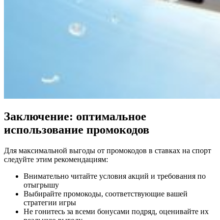
Заключение: оптимальное
использование промокодов
Для максимальной выгоды от промокодов в ставках на спорт
следуйте этим рекомендациям:
Внимательно читайте условия акций и требования по
отыгрышу
Выбирайте промокоды, соответствующие вашей
стратегии игры
Не гонитесь за всеми бонусами подряд, оценивайте их