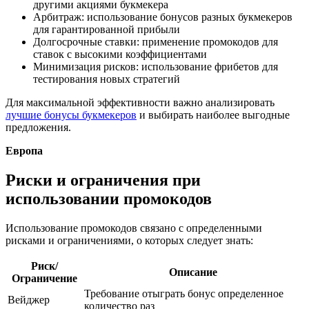
другими акциями букмекера
Арбитраж: использование бонусов разных букмекеров
для гарантированной прибыли
Долгосрочные ставки: применение промокодов для
ставок с высокими коэффициентами
Минимизация рисков: использование фрибетов для
тестирования новых стратегий
Для максимальной эффективности важно анализировать
лучшие бонусы букмекеров
и выбирать наиболее выгодные
предложения.
Европа
Риски и ограничения при
использовании промокодов
Использование промокодов связано с определенными
рисками и ограничениями, о которых следует знать:
Риск/
Описание
Ограничение
Требование отыграть бонус определенное
Вейджер
количество раз