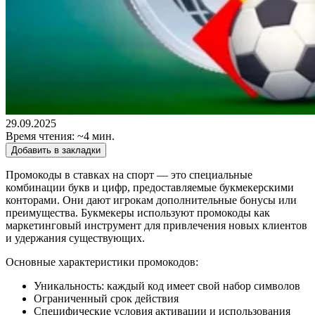
29.09.2025
Время чтения: ~4 мин.
Добавить в закладки
Промокоды в ставках на спорт — это специальные
комбинации букв и цифр, предоставляемые букмекерскими
конторами. Они дают игрокам дополнительные бонусы или
преимущества. Букмекеры используют промокоды как
маркетинговый инструмент для привлечения новых клиентов
и удержания существующих.
Основные характеристики промокодов:
Уникальность: каждый код имеет свой набор символов
Ограниченный срок действия
Специфические условия активации и использования