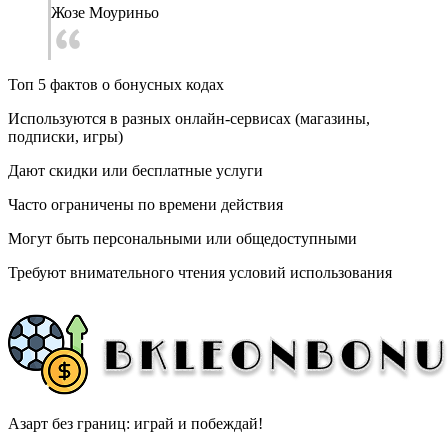
Жозе Моуриньо
Топ 5 фактов о бонусных кодах
Используются в разных онлайн-сервисах (магазины,
подписки, игры)
Дают скидки или бесплатные услуги
Часто ограничены по времени действия
Могут быть персональными или общедоступными
Требуют внимательного чтения условий использования
Азарт без границ: играй и побеждай!