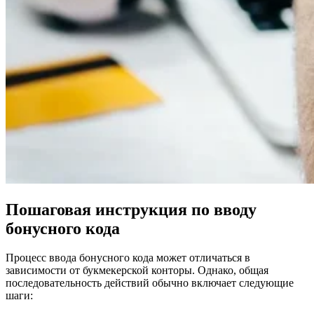
Пошаговая инструкция по вводу
бонусного кода
Процесс ввода бонусного кода может отличаться в
зависимости от букмекерской конторы. Однако, общая
последовательность действий обычно включает следующие
шаги: