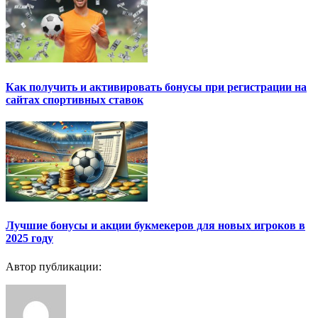
Как получить и активировать бонусы при регистрации на
сайтах спортивных ставок
Лучшие бонусы и акции букмекеров для новых игроков в
2025 году
Автор публикации: