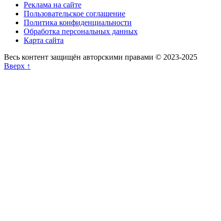
Реклама на сайте
Пользовательское соглашение
Политика конфиденциальности
Обработка персональных данных
Карта сайта
Весь контент защищён авторскими правами © 2023-2025
Вверх ↑