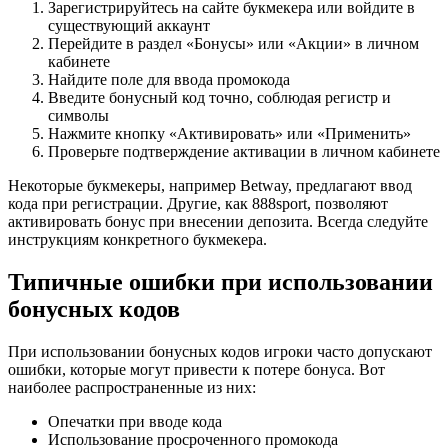
Зарегистрируйтесь на сайте букмекера или войдите в
существующий аккаунт
Перейдите в раздел «Бонусы» или «Акции» в личном
кабинете
Найдите поле для ввода промокода
Введите бонусный код точно, соблюдая регистр и
символы
Нажмите кнопку «Активировать» или «Применить»
Проверьте подтверждение активации в личном кабинете
Некоторые букмекеры, например Betway, предлагают ввод
кода при регистрации. Другие, как 888sport, позволяют
активировать бонус при внесении депозита. Всегда следуйте
инструкциям конкретного букмекера.
Типичные ошибки при использовании
бонусных кодов
При использовании бонусных кодов игроки часто допускают
ошибки, которые могут привести к потере бонуса. Вот
наиболее распространенные из них:
Опечатки при вводе кода
Использование просроченного промокода