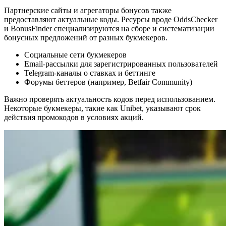
Партнерские сайты и агрегаторы бонусов также
предоставляют актуальные коды. Ресурсы вроде OddsChecker
и BonusFinder специализируются на сборе и систематизации
бонусных предложений от разных букмекеров.
Социальные сети букмекеров
Email-рассылки для зарегистрированных пользователей
Telegram-каналы о ставках и беттинге
Форумы беттеров (например, Betfair Community)
Важно проверять актуальность кодов перед использованием.
Некоторые букмекеры, такие как Unibet, указывают срок
действия промокодов в условиях акций.