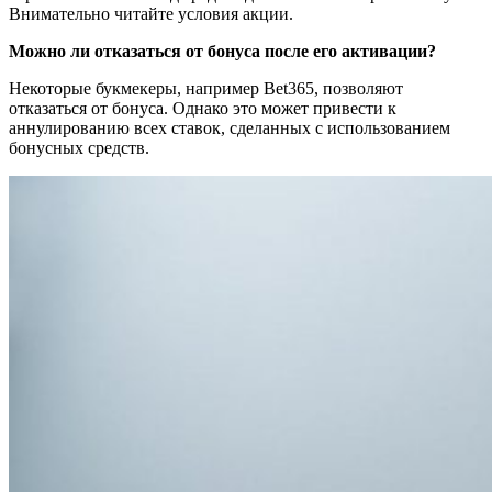
Внимательно читайте условия акции.
Можно ли отказаться от бонуса после его активации?
Некоторые букмекеры, например Bet365, позволяют
отказаться от бонуса. Однако это может привести к
аннулированию всех ставок, сделанных с использованием
бонусных средств.