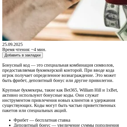
25.09.2025
Время чтения: ~4 мин.
Добавить в закладки
Бонусный код — это специальная комбинация символов,
предоставляемая букмекерской конторой. При вводе кода
игрок получает определенное вознаграждение. Это может
быть фрибет, депозитный бонус или другие привилегии.
Крупные букмекеры, такие как Bet365, William Hill и 1xBet,
активно используют бонусные коды. Они служат
инструментом привлечения новых клиентов и удержания
существующих. Коды могут быть частью приветственных
пакетов или специальных акций.
Фрибет — бесплатная ставка
Депозитный бонус — увеличение суммы пополнения